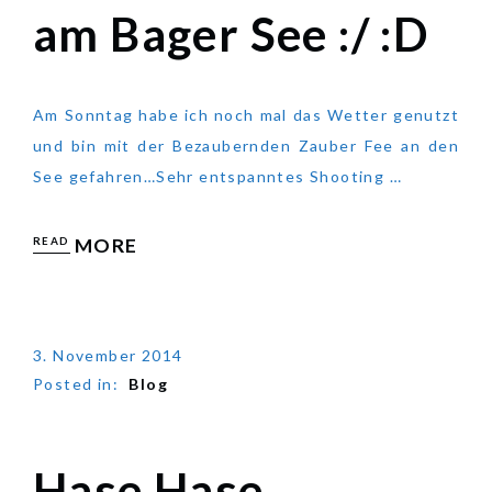
am Bager See :/ :D
am Bager See :/ :D
Am Sonntag habe ich noch mal das Wetter genutzt
und bin mit der Bezaubernden Zauber Fee an den
See gefahren…Sehr entspanntes Shooting …
READ
MORE
3. November 2014
Posted in:
Blog
Hase Hase
Hase Hase