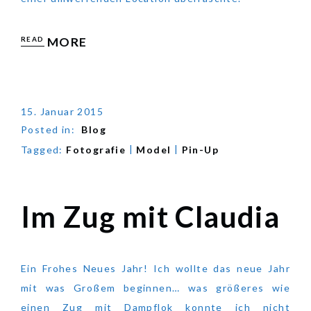
READ
MORE
15. Januar 2015
Posted in:
Blog
|
|
Tagged:
Fotografie
Model
Pin-Up
Im Zug mit Claudia
Im Zug mit Claudia
Ein Frohes Neues Jahr! Ich wollte das neue Jahr
mit was Großem beginnen… was größeres wie
einen Zug mit Dampflok konnte ich nicht