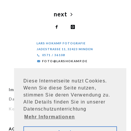
next
LARS HOKAMP FOTOGRAFIE
JADESTRASSE 11, 32423 MINDEN
0571 / 36108
FOTO@LARSHOKAMP.DE
© Lars Hokamp 2023
Diese Internetseite nutzt Cookies.
Wenn Sie diese Seite nutzen,
Impressum
Impressum
stimmen Sie deren Verwendung zu.
Datenschutz
Datenschutz
Alle Details finden Sie in unserer
Kontakt
Kontakt
Datenschutzunterrichtung
Zahlungsarten
Zahlungsarten
Mehr Informationen
Widerrufsbelehrung
Widerrufsbelehrung
AGB
AGB