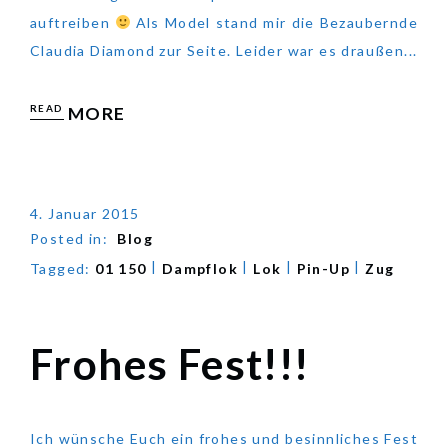
auftreiben
Als Model stand mir die Bezaubernde
Claudia Diamond zur Seite. Leider war es draußen...
READ
MORE
4. Januar 2015
Posted in:
Blog
|
|
|
|
Tagged:
01 150
Dampflok
Lok
Pin-Up
Zug
Frohes Fest!!!
Frohes Fest!!!
Ich wünsche Euch ein frohes und besinnliches Fest