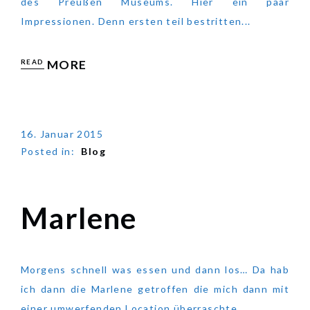
des Preußen Museums. Hier ein paar
Impressionen. Denn ersten teil bestritten...
READ
MORE
16. Januar 2015
Posted in:
Blog
Marlene
Marlene
Morgens schnell was essen und dann los… Da hab
ich dann die Marlene getroffen die mich dann mit
einer umwerfenden Location überraschte.