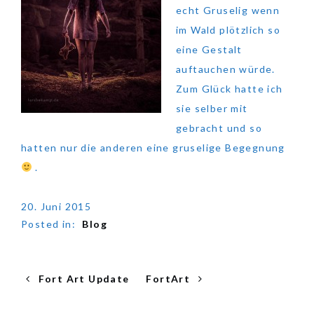
echt Gruselig wenn
im Wald plötzlich so
eine Gestalt
auftauchen würde.
Zum Glück hatte ich
sie selber mit
gebracht und so
hatten nur die anderen eine gruselige Begegnung
.
20. Juni 2015
Posted in:
Blog
Posts
Next
Previous
Fort Art Update
FortArt
navigation
post:
post: