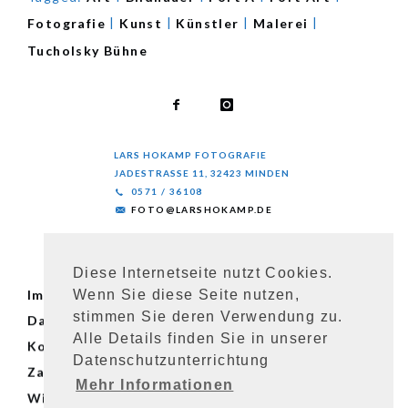
|
|
|
|
Fotografie
Kunst
Künstler
Malerei
Tucholsky Bühne
LARS HOKAMP FOTOGRAFIE
JADESTRASSE 11, 32423 MINDEN
0571 / 36108
FOTO@LARSHOKAMP.DE
© Lars Hokamp 2023
Diese Internetseite nutzt Cookies.
Impressum
Impressum
Wenn Sie diese Seite nutzen,
stimmen Sie deren Verwendung zu.
Datenschutz
Datenschutz
Alle Details finden Sie in unserer
Kontakt
Kontakt
Datenschutzunterrichtung
Zahlungsarten
Zahlungsarten
Mehr Informationen
Widerrufsbelehrung
Widerrufsbelehrung